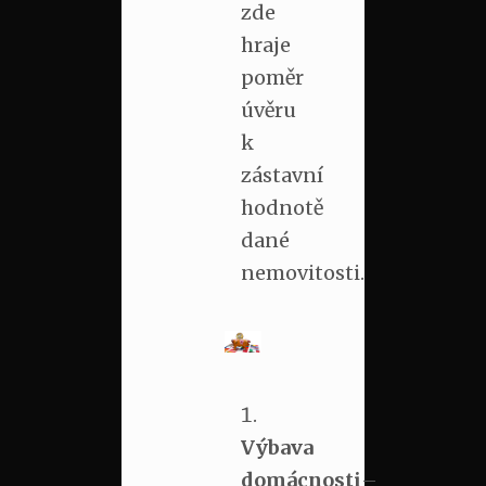
zde
hraje
poměr
úvěru
k
zástavní
hodnotě
dané
nemovitosti.
Výbava
domácnosti
–