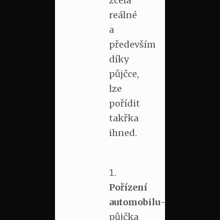
zcela
reálné
a
především
díky
půjčce,
lze
pořídit
takřka
ihned.
Pořízení
automobilu
–
půjčka