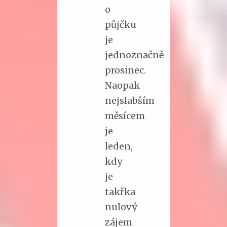
o
půjčku
je
jednoznačně
prosinec.
Naopak
nejslabším
měsícem
je
leden,
kdy
je
takřka
nulový
zájem