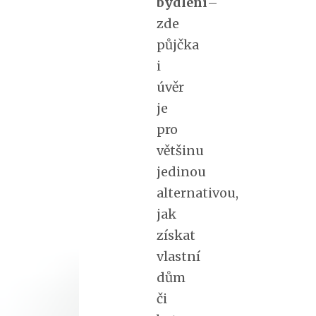
bydlení
–
zde
půjčka
i
úvěr
je
pro
většinu
jedinou
alternativou,
jak
získat
vlastní
dům
či