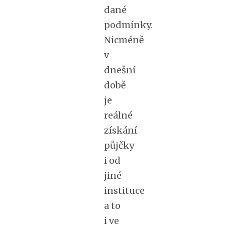
dané
podmínky.
Nicméně
v
dnešní
době
je
reálné
získání
půjčky
i od
jiné
instituce
a to
i ve