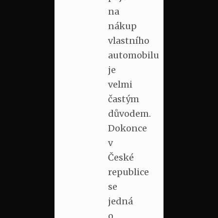
na
nákup
vlastního
automobilu
je
velmi
častým
důvodem.
Dokonce
v
České
republice
se
jedná
o