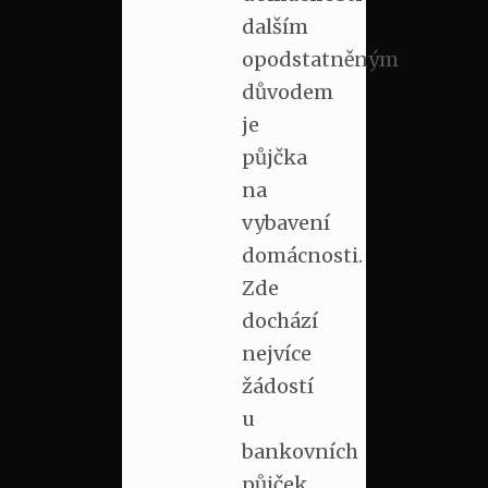
dalším
opodstatněným
důvodem
je
půjčka
na
vybavení
domácnosti.
Zde
dochází
nejvíce
žádostí
u
bankovních
půjček,