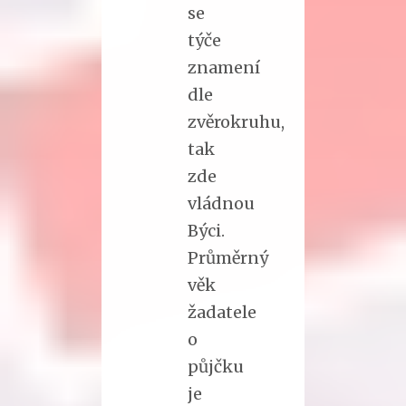
se
týče
znamení
dle
zvěrokruhu,
tak
zde
vládnou
Býci.
Průměrný
věk
žadatele
o
půjčku
je