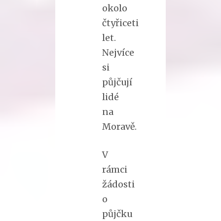
okolo
čtyřiceti
let.
Nejvíce
si
půjčují
lidé
na
Moravě.
V
rámci
žádosti
o
půjčku