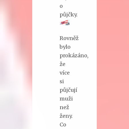
o
půjčky.
Rovněž
bylo
prokázáno,
že
více
si
půjčují
muži
než
ženy.
Co