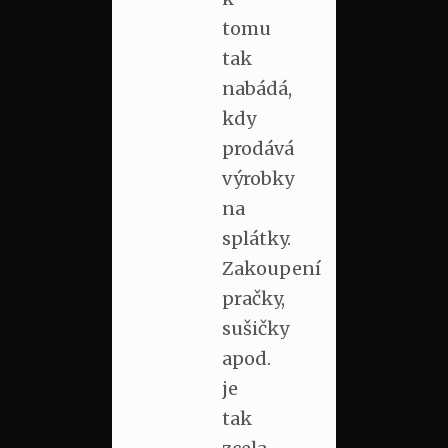
tomu
tak
nabádá,
kdy
prodává
výrobky
na
splátky.
Zakoupení
pračky,
sušičky
apod.
je
tak