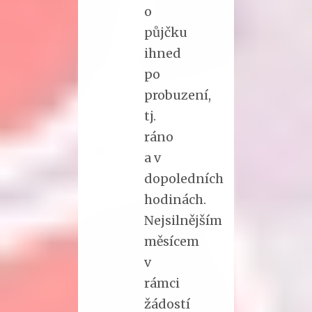
o
půjčku
ihned
po
probuzení,
tj.
ráno
a v
dopoledních
hodinách.
Nejsilnějším
měsícem
v
rámci
žádostí