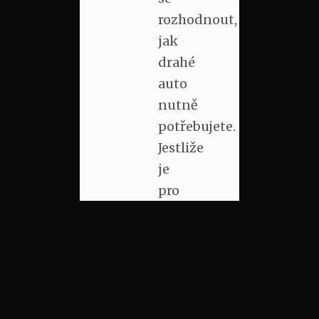
rozhodnout,
jak
drahé
auto
nutně
potřebujete.
Jestliže
je
pro
vás
nezbytností.
Ne
vždy
nové
a