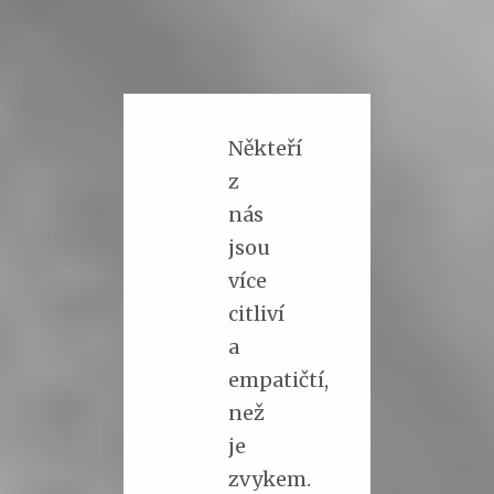
Někteří
z
nás
jsou
více
citliví
a
empatičtí,
než
je
zvykem.