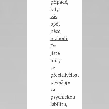
případě,
kdy
vás
opět
něco
rozhodí.
Do
jisté
míry
se
přecitlivělost
považuje
za
psychickou
labilitu,