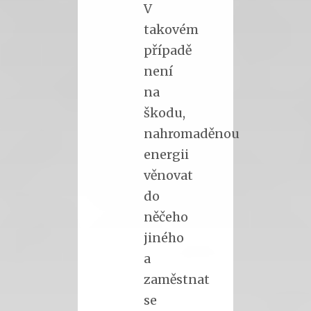
V
takovém
případě
není
na
škodu,
nahromaděnou
energii
věnovat
do
něčeho
jiného
a
zaměstnat
se