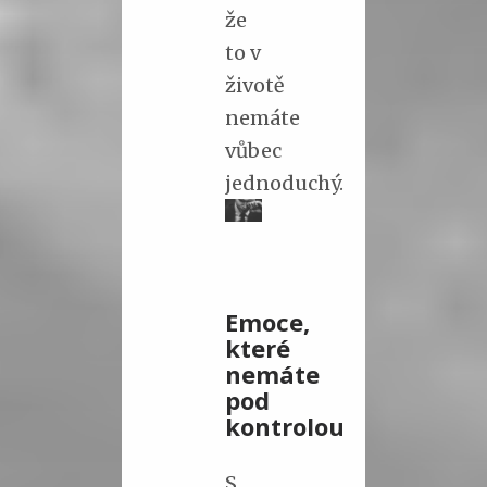
že
to v
životě
nemáte
vůbec
jednoduchý.
Emoce,
které
nemáte
pod
kontrolou
S