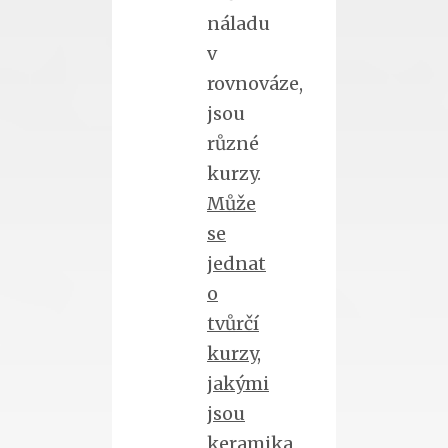
náladu
v
rovnováze,
jsou
různé
kurzy.
Může
se
jednat
o
tvůrčí
kurzy,
jakými
jsou
keramika,