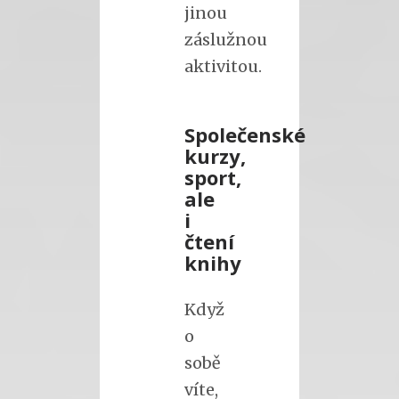
jinou
záslužnou
aktivitou.
Společenské
kurzy,
sport,
ale
i
čtení
knihy
Když
o
sobě
víte,