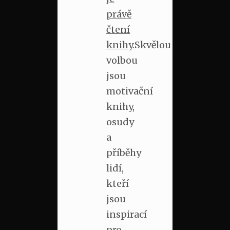
právě
čtení
knihy.
Skvělou
volbou
jsou
motivační
knihy,
osudy
a
příběhy
lidí,
kteří
jsou
inspirací
pro