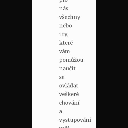
nás
všechny
nebo
i ty,
které
vám
pomůžou
naučit
se
ovládat
veškeré
chování
a
vystupování