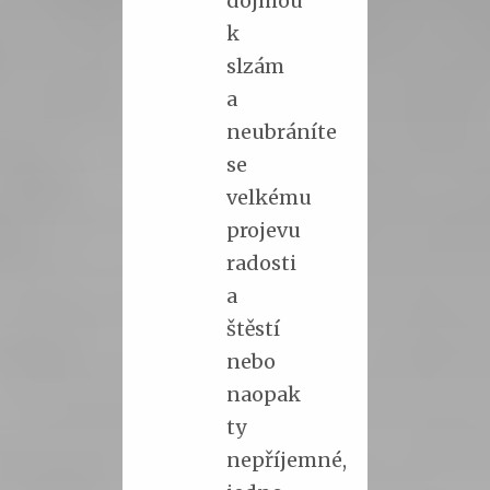
k
slzám
a
neubráníte
se
velkému
projevu
radosti
a
štěstí
nebo
naopak
ty
nepříjemné,