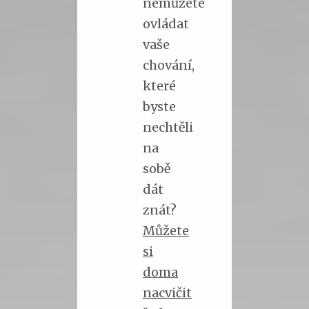
nemůžete
ovládat
vaše
chování,
které
byste
nechtěli
na
sobě
dát
znát?
Můžete
si
doma
nacvičit