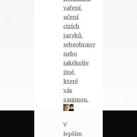
vaření,
učení
cizích
jazyků,
sebeobrany
nebo
jakékoliv
jiné,
které
vás
zaujmou.
V
lepším