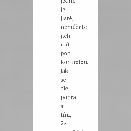
jedno
je
jisté,
nemůžete
jich
mít
pod
kontrolou.
Jak
se
ale
poprat
s
tím,
že