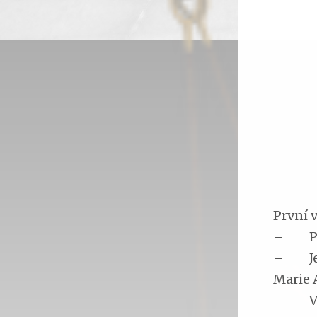
První v
– Přis
– Jeji
Marie 
– V ko