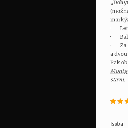
„Dobyt
(možná
markýz
· Let 
· Baló
· Za z
a dvou
Pak ob
Montgo
stavu.
[ssba]