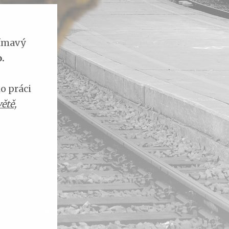
jímavý
.
o práci
ětě,