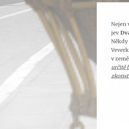
Nejen v
jev.
Dva
Někdy 
Veverk
v země
určitě 
zkonst