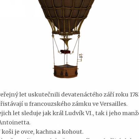
eřejný let uskutečnili devatenáctého září roku 178
távají u francouzského zámku ve Versailles.
ch let sleduje jak král Ludvík VI., tak i jeho manž
Antoinetta.
ši je ovce, kachna a kohout.