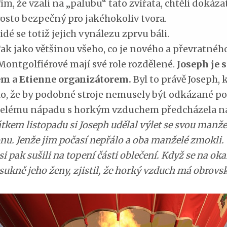
 že vzali na „palubu“ tato zvířata, chtěli dokázat,
rosto bezpečný pro jakéhokoliv tvora.
 se totiž jejich vynálezu zprvu báli.
jako většinou všeho, co je nového a převratného
 Montgolfiérové mají své role rozdělené.
Joseph je 
m a Etienne organizátorem.
Byl to právě Joseph, 
o, že by podobné stroje nemusely být odkázané p
Celému nápadu s horkým vzduchem předcházela n
tkem listopadu si Joseph udělal výlet se svou manže
nu. Jenže jim počasí nepřálo a oba manželé zmokli.
si pak sušili na topení části oblečení. Když se na o
sukně jeho ženy, zjistil, že horký vzduch má obrovs