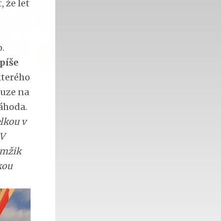
 že let
.
spíše
kterého
ouze na
áhoda.
lkou v
 V
kamžik
kou