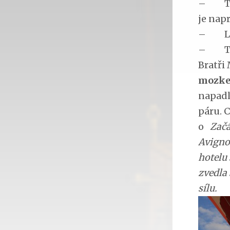
– Tím,
je nap
– Lidé
– Tak 
Bratři
mozke
napadl
páru. 
o
Začá
Avigno
hotelu 
zvedla 
sílu.