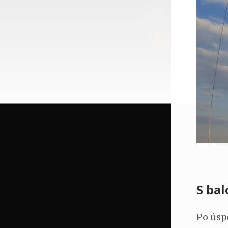
S bal
Po úspě