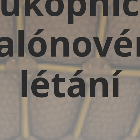
ůkopníc
alónov
létání