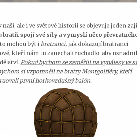
 naší, ale i ve světové historii se objevuje jeden za
 bratři spojí své síly a vymyslí něco převratného
to mohou být i
bratranci,
jak dokazují bratranci
ové, kteří nám tu zanechali ruchadlo, aby usnadnil
dělství.
Pokud bychom se zaměřili na vynálezy ve sv
bychom si vzpomněli na bratry Montgolfiéry, kteří
ruovali první horkovzdušný balón.