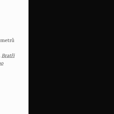
ometrů
.
Bratři
ho