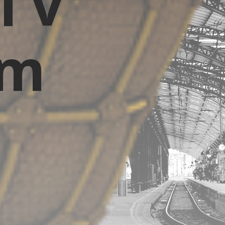
i v
ém