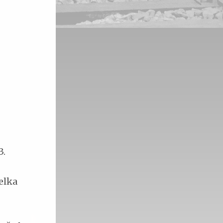
3.
elka