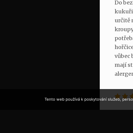
Do bez
kukuřic
určitě 
kroupy,
potřeb
hořčic
vůbec 
mají s
alerge
Tento web používá k poskytování služeb, person
[ssba]