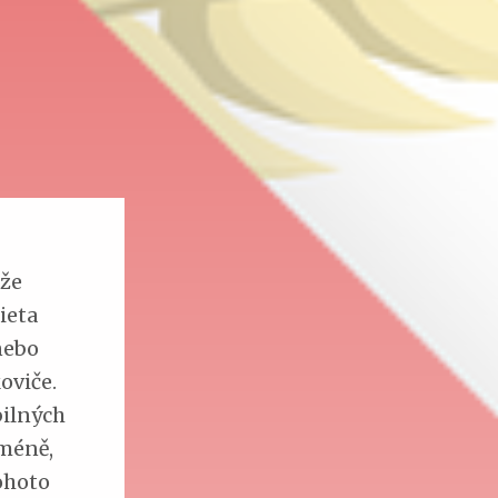
ůže
ieta
nebo
oviče.
bilných
cméně,
tohoto