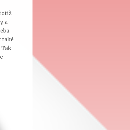
totiž
y, a
řeba
k také
. Tak
se