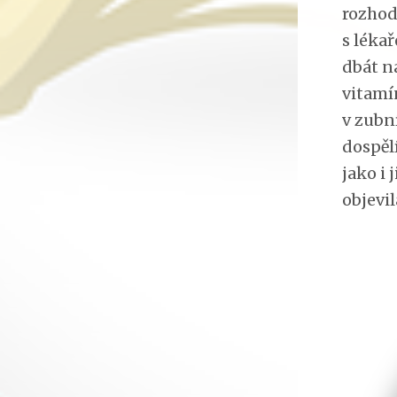
rozhod
s léka
dbát na
vitamí
v zubn
dospělí
jako i 
objevil