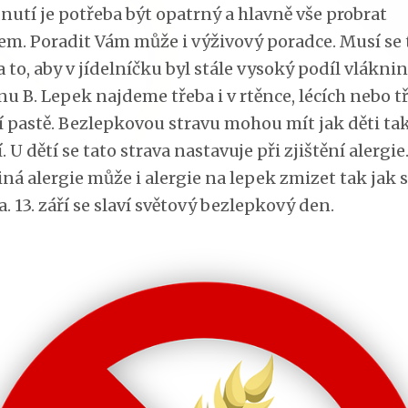
nutí je potřeba být opatrný a hlavně vše probrat
řem. Poradit Vám může i výživový poradce. Musí se 
 to, aby v jídelníčku byl stále vysoký podíl vláknin
nu B. Lepek najdeme třeba i v rtěnce, lécích nebo t
í pastě. Bezlepkovou stravu mohou mít jak děti ta
. U dětí se tato strava nastavuje při zjištění alergie
jiná alergie může i alergie na lepek zmizet tak jak 
a. 13. září se slaví světový bezlepkový den.