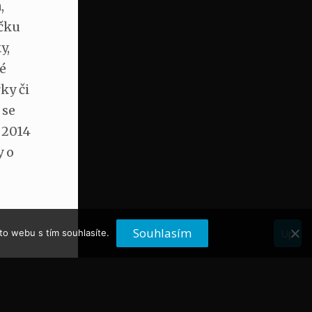
,
íčku
y,
ké
ky či
 se
 2014
y o
Souhlasím
to webu s tím souhlasíte.