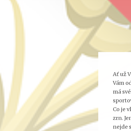
Ať už 
Vám od
má své 
sporto
Co je v
zrn. Je
nejde s