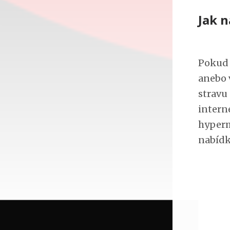
Jak 
Pokud 
anebo 
stravu 
interne
hyperm
nabídk