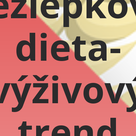
ezlepko
dieta-
výživov
trend