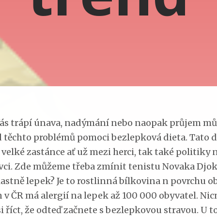
Vás trápí únava, nadýmání nebo naopak průjem m
 těchto problémů pomoci bezlepková dieta. Tato d
velké zastánce ať už mezi herci, tak také politiky 
vci. Zde můžeme třeba zmínit tenistu Novaka Djok
lastně lepek? Je to rostlinná bílkovina n povrchu o
n v ČR má alergií na lepek až 100 000 obyvatel. Ni
i říct, že odteď začnete s bezlepkovou stravou. U 