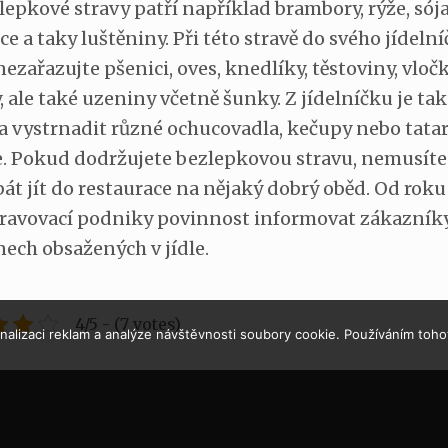
lepkové stravy patří například brambory, rýže, sója
e a taky luštěniny. Při této stravě do svého jídeln
nezařazujte pšenici, oves, knedlíky, těstoviny, vločk
 ale také uzeniny včetně šunky. Z jídelníčku je ta
a vystrnadit různé ochucovadla, kečupy nebo tatar
e. Pokud dodržujete bezlepkovou stravu, nemusíte
bát jít do restaurace na nějaký dobrý oběd. Od roku
travovací podniky povinnost informovat zákazník
nech obsažených v jídle.
4/5 - (7 votes)
alizaci reklam a analýze návštěvnosti soubory cookie. Používáním toho