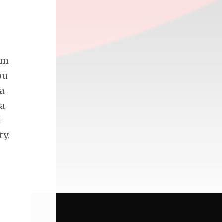
em
ou
na
 a
é
ty.