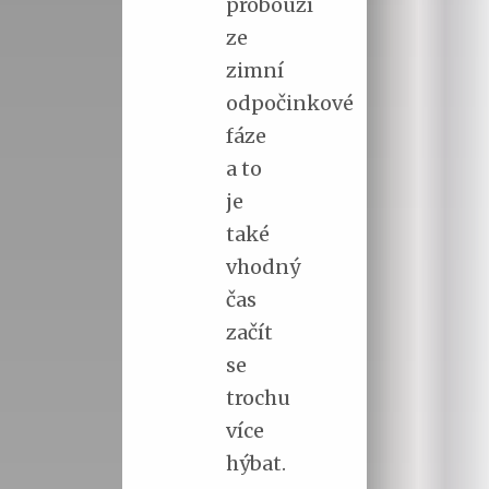
probouzí
ze
zimní
odpočinkové
fáze
a to
je
také
vhodný
čas
začít
se
trochu
více
hýbat.