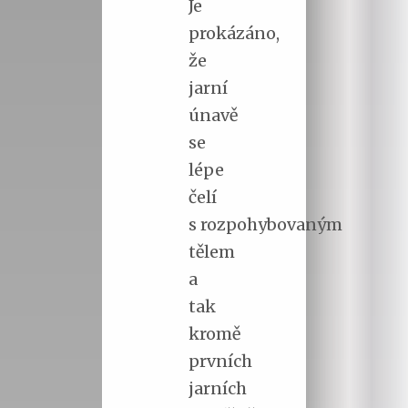
Je
prokázáno,
že
jarní
únavě
se
lépe
čelí
s rozpohybovaným
tělem
a
tak
kromě
prvních
jarních