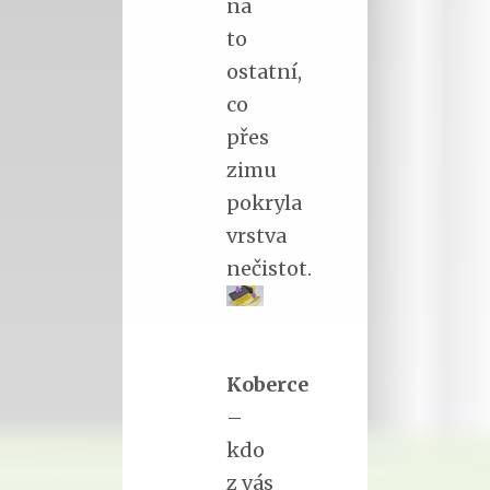
na
to
ostatní,
co
přes
zimu
pokryla
vrstva
nečistot.
Koberce
–
kdo
z vás