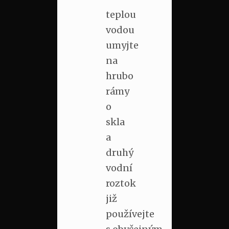
teplou
vodou
umyjte
na
hrubo
rámy
o
skla
a
druhý
vodní
roztok
již
používejte