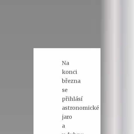
Na
konci
března
se
přihlásí
astronomické
jaro
a