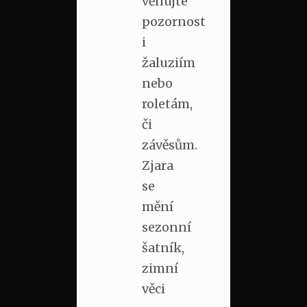
věnujte
pozornost
i
žaluziím
nebo
roletám,
či
závěsům.
Zjara
se
mění
sezonní
šatník,
zimní
věci