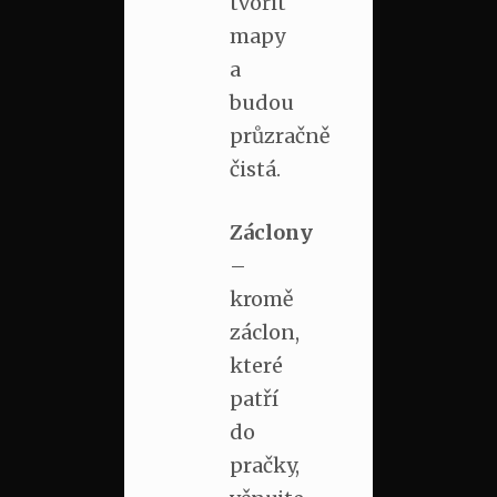
tvořit
mapy
a
budou
průzračně
čistá.
Záclony
–
kromě
záclon,
které
patří
do
pračky,