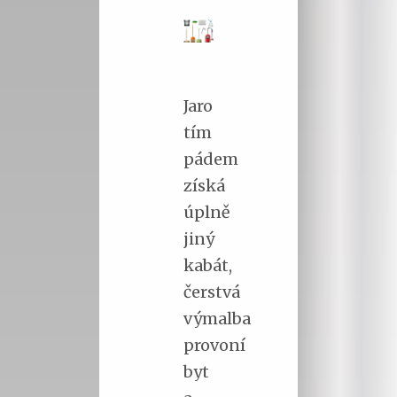
Jaro
tím
pádem
získá
úplně
jiný
kabát,
čerstvá
výmalba
provoní
byt