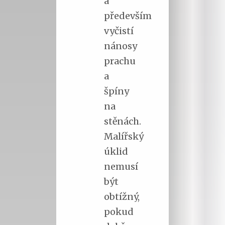
a
především
vyčistí
nánosy
prachu
a
špíny
na
stěnách.
Malířský
úklid
nemusí
být
obtížný,
pokud