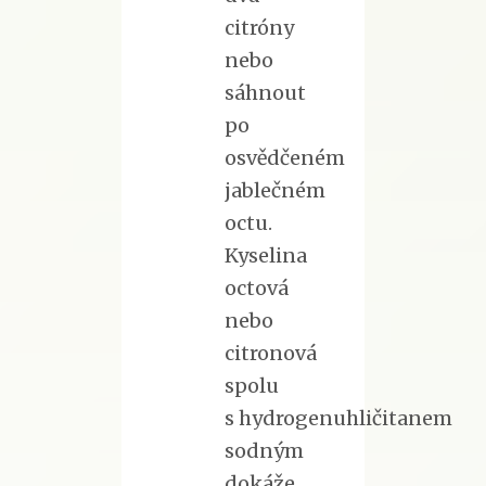
citróny
nebo
sáhnout
po
osvědčeném
jablečném
octu.
Kyselina
octová
nebo
citronová
spolu
s hydrogenuhličitanem
sodným
dokáže