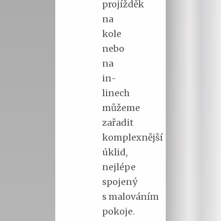
projížděk
na
kole
nebo
na
in-
linech
můžeme
zařadit
komplexnější
úklid,
nejlépe
spojený
s malováním
pokoje.