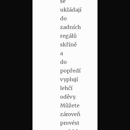
se
ukládají
do
zadních
regálů
skříně
a
do
popředí
vyplují
lehčí
oděvy.
Můžete
zároveň
provést