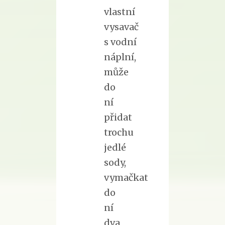
vlastní
vysavač
s vodní
náplní,
může
do
ní
přidat
trochu
jedlé
sody,
vymačkat
do
ní
dva