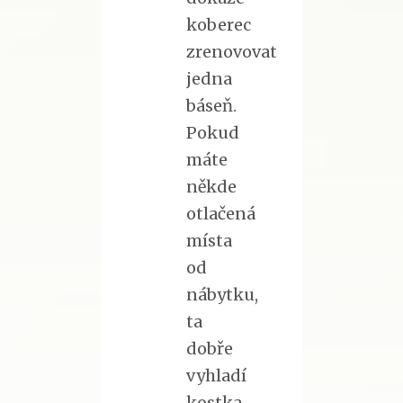
koberec
zrenovovat
jedna
báseň.
Pokud
máte
někde
otlačená
místa
od
nábytku,
ta
dobře
vyhladí
kostka