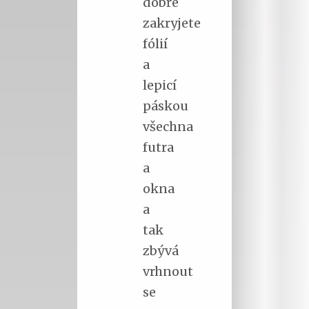
dobře
zakryjete
fólií
a
lepicí
páskou
všechna
futra
a
okna
a
tak
zbývá
vrhnout
se