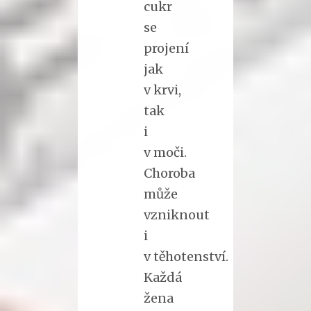
cukr
se
projení
jak
v krvi,
tak
i
v moči.
Choroba
může
vzniknout
i
v těhotenství.
Každá
žena