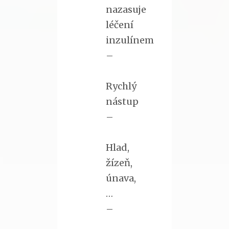
nazasuje
léčení
inzulínem
–
Rychlý
nástup
–
Hlad,
žízeň,
únava,
…
–