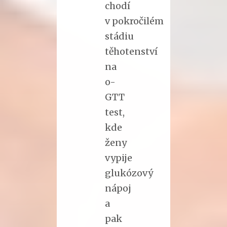
chodí
v pokročilém
stádiu
těhotenství
na
o-
GTT
test,
kde
ženy
vypije
glukózový
nápoj
a
pak