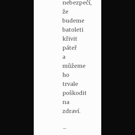
nebezpečí,
že
budeme
batoleti
křivit
páteř
a
můžeme
ho
trvale
poškodit
na
zdraví.
–