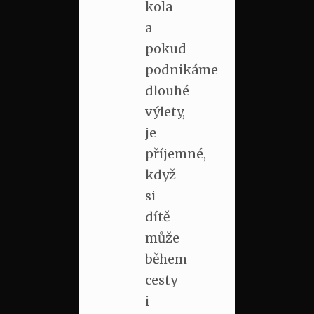
kola
a
pokud
podnikáme
dlouhé
výlety,
je
příjemné,
když
si
dítě
může
během
cesty
i