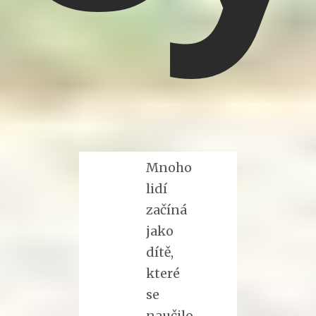
Mnoho
lidí
začíná
jako
dítě,
které
se
naučilo