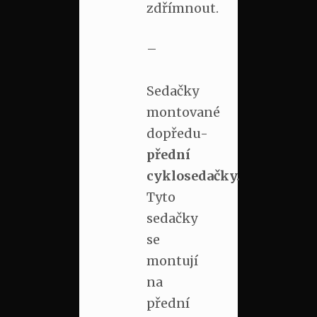
zdřímnout.
–
Sedačky
montované
dopředu-
přední
cyklosedačky.
Tyto
sedačky
se
montují
na
přední