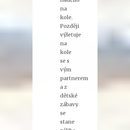
na
kole.
Později
výletuje
na
kole
se s
vým
partnerem
a z
dětské
zábavy
se
stane