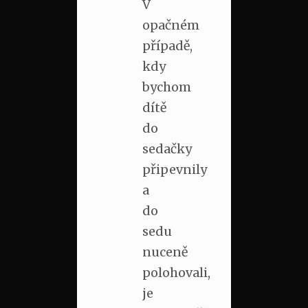
V
opačném
případě,
kdy
bychom
dítě
do
sedačky
připevnily
a
do
sedu
nuceně
polohovali,
je