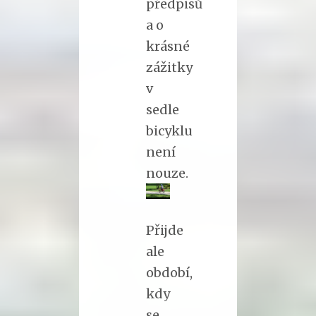
předpisů
a o
krásné
zážitky
v
sedle
bicyklu
není
nouze.
Přijde
ale
období,
kdy
se