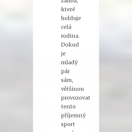
záliba,
které
holduje
celá
rodina.
Dokud
je
mladý
pár
sám,
většinou
provozovat
tento
příjemný
sport