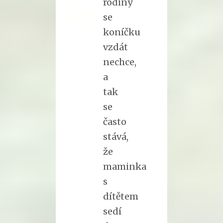
rodiny
se
koníčku
vzdát
nechce,
a
tak
se
často
stává,
že
maminka
s
dítětem
sedí