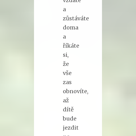
vzdáte
a
zůstáváte
doma
a
říkáte
si,
že
vše
zas
obnovíte,
až
dítě
bude
jezdit