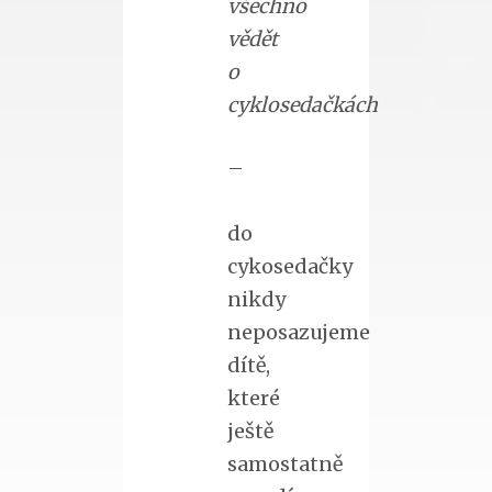
všechno
vědět
o
cyklosedačkách
–
do
cykosedačky
nikdy
neposazujeme
dítě,
které
ještě
samostatně