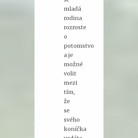
mladá
rodina
rozroste
o
potomstvo
a je
možné
volit
mezi
tím,
že
se
svého
koníčka