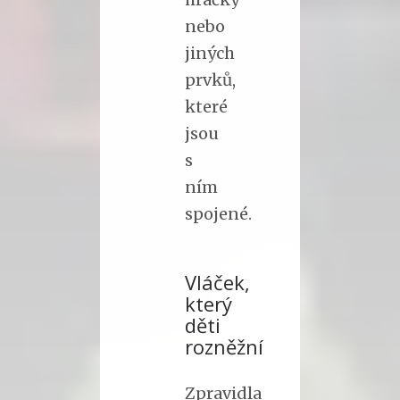
nebo
jiných
prvků,
které
jsou
s
ním
spojené.
Vláček,
který
děti
rozněžní
Zpravidla