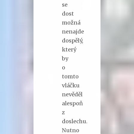
se
dost
možná
nenajde
dospělý,
který
by
o
tomto
vláčku
nevěděl
alespoň
z
doslechu.
Nutno