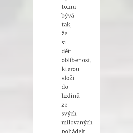
tomu
bývá
tak,
že
si
děti
oblíbenost,
kterou
vloží
do
hrdinů
ze
svých
milovaných
pohádek