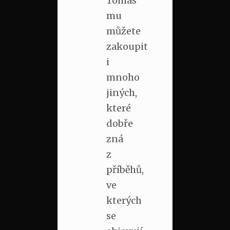
Tomáš
mu
můžete
zakoupit
i
mnoho
jiných,
které
dobře
zná
z
příběhů,
ve
kterých
se