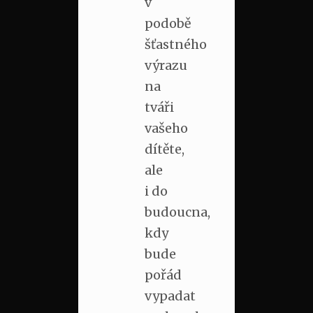
v
podobě
šťastného
výrazu
na
tváři
vašeho
dítěte,
ale
i do
budoucna,
kdy
bude
pořád
vypadat