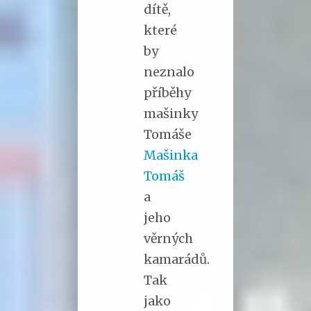
dítě,
které
by
neznalo
příběhy
mašinky
Tomáše
Mašinka
Tomáš
a
jeho
věrných
kamarádů.
Tak
jako