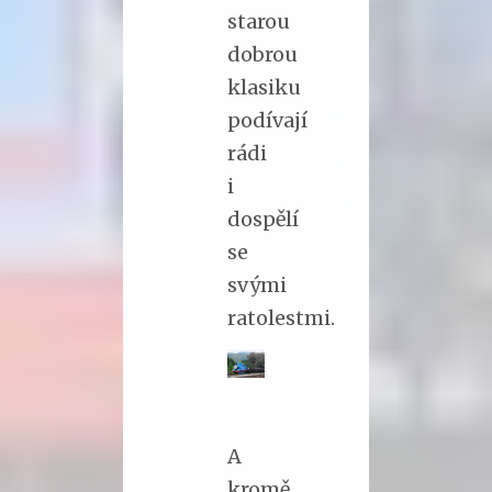
starou
dobrou
klasiku
podívají
rádi
i
dospělí
se
svými
ratolestmi.
A
kromě