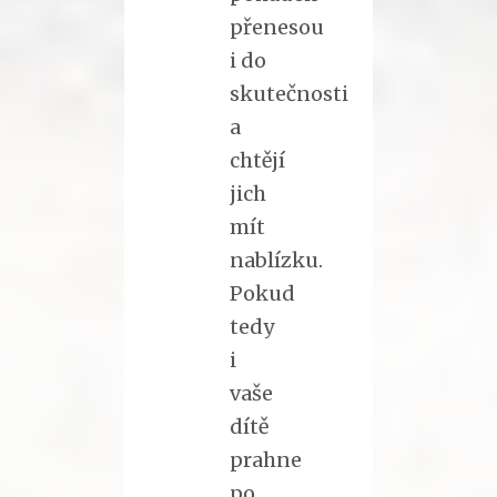
přenesou
i do
skutečnosti
a
chtějí
jich
mít
nablízku.
Pokud
tedy
i
vaše
dítě
prahne
po