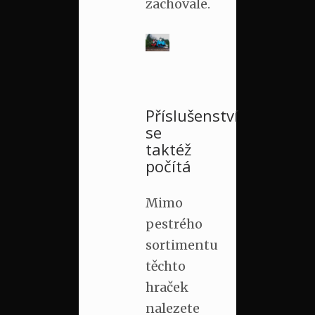
zachovale.
Příslušenství
se
taktéž
počítá
Mimo
pestrého
sortimentu
těchto
hraček
nalezete