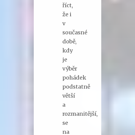
říct,
že i
v
současné
době,
kdy
je
výběr
pohádek
podstatně
větší
a
rozmanitější,
se
na