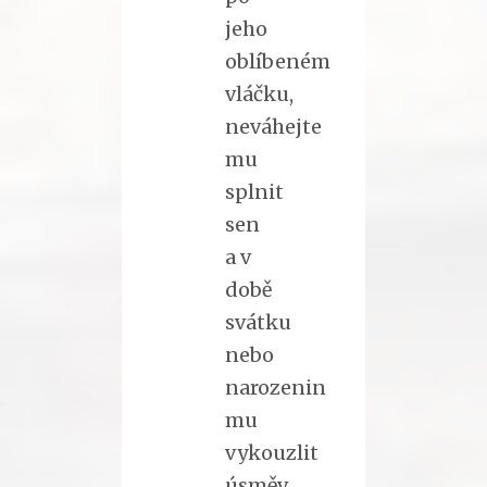
jeho
oblíbeném
vláčku,
neváhejte
mu
splnit
sen
a v
době
svátku
nebo
narozenin
mu
vykouzlit
úsměv