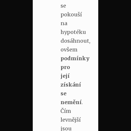
se
pokouší
na
hypotéku
dosáhnout,
ovšem
podmínky
pro
její
získání
se
nemění
.
Čím
levnější
jsou