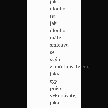
jak
dlouho,
na
jak
dlouho
máte
smlouvu
se
svým
zaměstnavatelem,
jaký
typ
práce
vykonáváte,
jaká