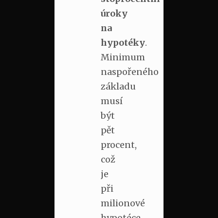
úroky
na
hypotéky
.
Minimum
naspořeného
základu
musí
být
pět
procent,
což
je
při
milionové
hypotéce