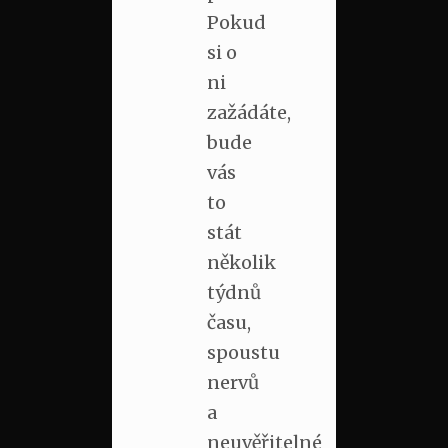
Pokud
si o
ni
zažádáte,
bude
vás
to
stát
několik
týdnů
času,
spoustu
nervů
a
neuvěřitelné