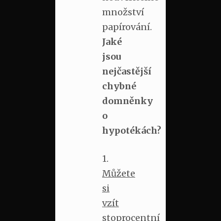
množství
papírování.
Jaké
jsou
nejčastější
chybné
domněnky
o
hypotékách?
1.
Můžete
si
vzít
stoprocentní