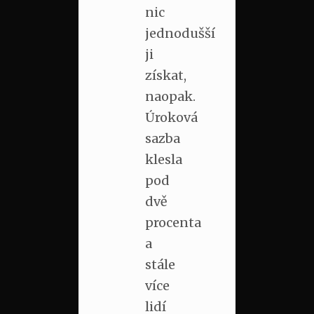
nic
jednodušší
ji
získat,
naopak.
Úroková
sazba
klesla
pod
dvě
procenta
a
stále
více
lidí