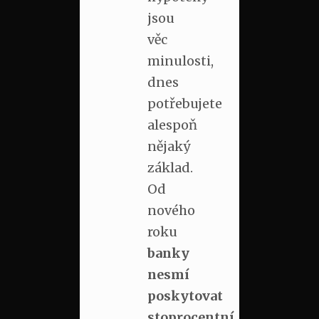
jsou
věc
minulosti,
dnes
potřebujete
alespoň
nějaký
základ.
Od
nového
roku
banky
nesmí
poskytovat
stoprocentní