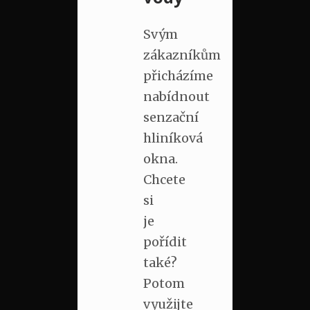
Svým
zákazníkům
přicházíme
nabídnout
senzační
hliníková
okna.
Chcete
si
je
pořídit
také?
Potom
využijte