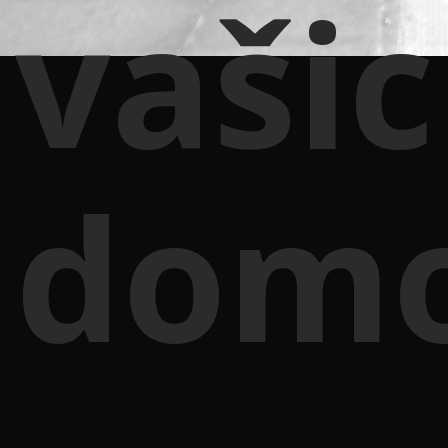
vaši
dom