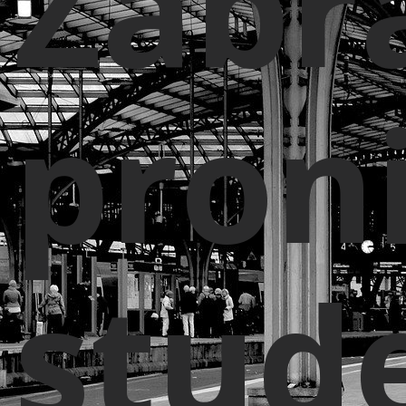
Zabr
pron
stud