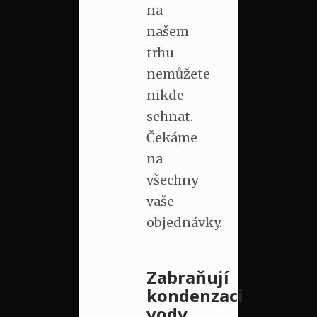
na
našem
trhu
nemůžete
nikde
sehnat.
Čekáme
na
všechny
vaše
objednávky.
Zabraňují
kondenzaci
vody